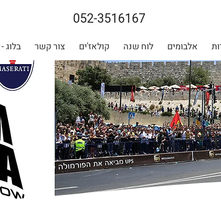
052-3516167
ות
אלבומים
לוח שנה
קולאז'ים
צור קשר
בלוג -
ים