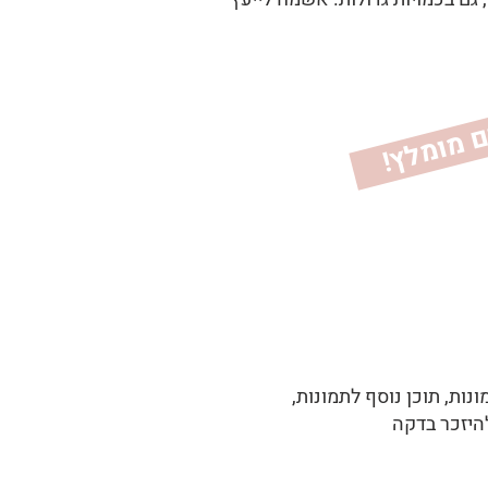
!
ל
ב
ום
מ
ומ
ל
ות, תוכן נוסף לתמונות,
להיזכר בדקה