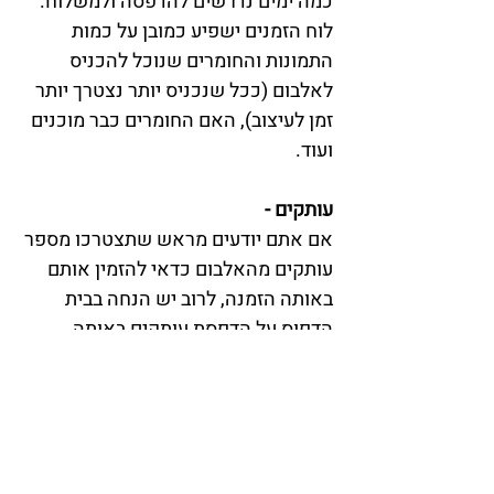
כמה ימים נדרשים להדפסה ולמשלוח. 
לוח הזמנים ישפיע כמובן על כמות 
התמונות והחומרים שנוכל להכניס 
לאלבום (ככל שנכניס יותר נצטרך יותר 
זמן לעיצוב), האם החומרים כבר מוכנים 
ועוד. 
עותקים -
אם אתם יודעים מראש שתצטרכו מספר 
עותקים מהאלבום כדאי להזמין אותם 
באותה הזמנה, לרוב יש הנחה בבית 
הדפוס על הדפסת עותקים באותה 
הדפסה. אם תדפיסו אלבום ולאחר מכן 
תרצו עותק נוסף המחיר יהיה מחיר 
מלא. מצד שני אם אתם מתכוונים 
להדפיס מס' גדול של אלבומים הייתי 
מציעה לשקול להדפיס עותק אחד, 