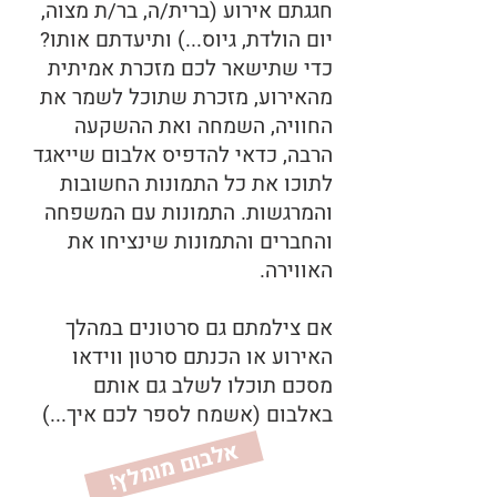
חגגתם אירוע (ברית/ה, בר/ת מצוה,
יום הולדת, גיוס...) ותיעדתם אותו?
כדי שתישאר לכם מזכרת אמיתית
מהאירוע, מזכרת שתוכל לשמר את
החוויה, השמחה ואת ההשקעה
הרבה, כדאי להדפיס אלבום שייאגד
לתוכו את כל התמונות החשובות
והמרגשות. התמונות עם המשפחה
והחברים והתמונות שינציחו את
האווירה.
אם צילמתם גם סרטונים במהלך
האירוע או הכנתם סרטון ווידאו
מסכם תוכלו לשלב גם אותם
באלבום (אשמח לספר לכם איך...)
א
ץ
!
ל
ב
ום
מ
ומ
ל